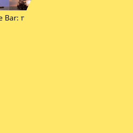
se Bar: πλωτό καφέ – μπαρ στη