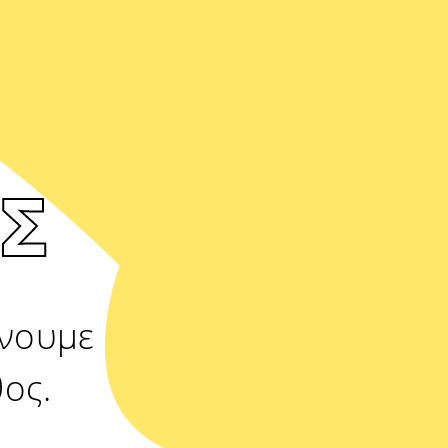
σάς
Menu
Σ
νουμε δράση για
θος.