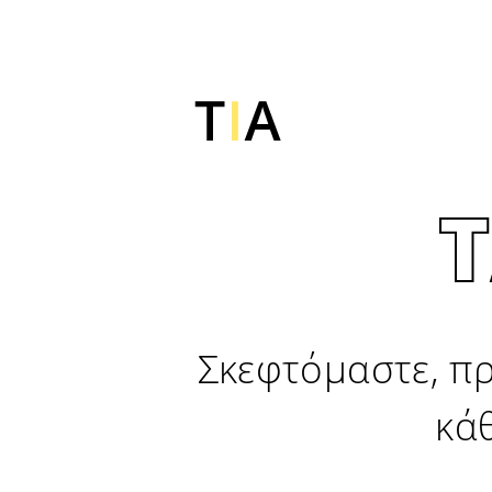
Σκεφτόμαστε, π
κάθ